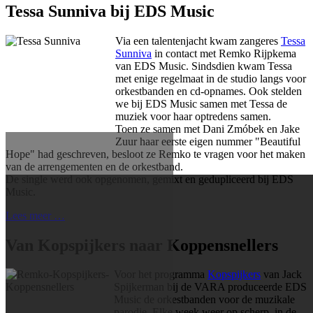
Tessa Sunniva bij EDS Music
Via een talentenjacht kwam zangeres
Tessa
Sunniva
in contact met Remko Rijpkema
van EDS Music. Sindsdien kwam Tessa
met enige regelmaat in de studio langs voor
orkestbanden en cd-opnames. Ook stelden
we bij EDS Music samen met Tessa de
muziek voor haar optredens samen.
Toen ze samen met Dani Zmóbek en Jake
Zuur haar eerste eigen nummer "Beautiful
Hope" had geschreven, besloot ze Remko te vragen voor het maken
van de arrengementen en de orkestband.
De single werd ook opgenomen, gemixt en gedupliceerd bij EDS
Music.
Lees meer …
Van Kopspijkers naar Koppensnellers
Voor het programma
Kopspijkers
van Jack
Spijkerman bij de VARA produceerde EDS
Music de orkestbanden voor de muzikale
parodie. Elke week weer op scherp, in de