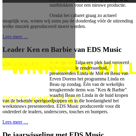
startblokken voor een nieuwe productie.
Omdat het cabaret graag zo actueel
Compositie en Arrangeme
mogelijk was, wisten wij soms pas de donderdag vóór de uitzending
welke muziek geproduceerd moest worden.
Audio Recording: E
Lees meer …
Leader Ken en Barbie van EDS Music
WINNAAR WIL
In de tijd dat Talpa een plek had veroverd
in het nationale zenderaanbod,
presenteerden Linda de Mol en Beau van
Erven Dorens het programma Linda en
Beau op zondag. Één van de wekelijks
Compositie en Arrangement: Re
terugkerende items was "Ken & Barbie"
waarbij Beau en Linda in de huid kropen
BESTE KINDERLIED
van de bekende speelgoedpoppen en in die hoedanigheid het
Audio Recording: EDS Music - R
weeknieuws presenteerden. EDS Music produceerde voor dit
onderdeel de leaders, underscores, touches en bumpers.
Lees meer …
De jaarwisseling met EDS Music