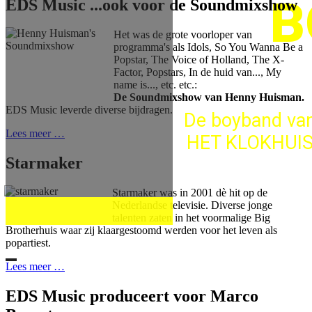
B
EDS Music ...ook voor de Soundmixshow
Het was de grote voorloper van
programma's als Idols, So You Wanna Be a
Popstar, The Voice of Holland, The X-
Factor, Popstars, In de huid van..., My
name is..., etc. etc.:
De Soundmixshow van Henny Huisman.
EDS Music leverde diverse bijdragen.
De boyband va
Lees meer …
HET KLOKHUIS 
Starmaker
Arrangementen
Starmaker was in 2001 dè hit op de
Nederlandse televisie. Diverse jonge
Remko Rijp
talenten zaten in het voormalige Big
Brotherhuis waar zij klaargestoomd werden voor het leven als
popartiest.
Lees meer …
EDS Music produceert voor Marco