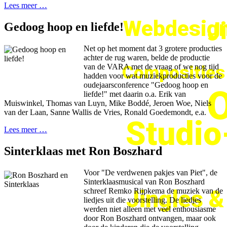
Lees meer …
Webdesign
J
Gedoog hoop en liefde!
Net op het moment dat 3 grotere producties
achter de rug waren, belde de productie
Composities
van de VARA met de vraag of we nog tijd
hadden voor wat muziekproducties voor de
oudejaarsconference "Gedoog hoop en
O
liefde!" met daarin o.a. Erik van
Muiswinkel, Thomas van Luyn, Mike Boddé, Jeroen Woe, Niels
van der Laan, Sanne Wallis de Vries, Ronald Goedemondt, e.a.
Studi
Lees meer …
Sinterklaas met Ron Boszhard
Voor "De verdwenen pakjes van Piet", de
Sinterklaasmusical van Ron Boszhard
Jingles 
schreef Remko Rijpkema de muziek van de
liedjes uit die voorstelling. De liedjes
werden niet alleen met veel enthousiasme
door Ron Boszhard ontvangen, maar ook