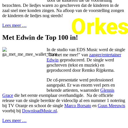
door de kinderen die de voorstelling
bezochten. De liedjes waren zo geschreven dat de kinderen in de
zaal snel mee konden zingen. Na afloop van de voorstelling zongen
de kinderen de liedjes nog steeds!
Orkes
Lees meer …
Met Edwin de Top 100 in!
In de studio van EDS Music werd de single
"Ga met me mee!" van
zanger/entertainer
Edwin
geproduceerd. De single werd
geschreven (tekst en muziek) en
geproduceerd door Remko Rijpkema.
De cd-presentatie werd professioneel
aangepakt. Er was enorm veel pers en
bekende artiesten, waaronder
Glennis
Grace
die het eerste exemplaar overhandigde. Na de officiële
release van de single bereikte de videoclip al een nummer 1 notering
bij TV Oranje en schoot de single
Marco Borsato
en
Guus Meeuwis
voorbij bij
DownloadMusic.nl
.
Lees meer …