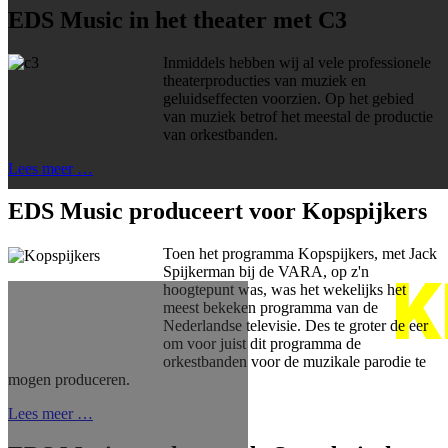
EDS Music in het theater met C3
Inmiddels hebben wij al vele professionele
theaterproducties van muziek en
geluidseffecten voorzien. Op het gebied
van muziek betrof het meestal de productie
van orkestbanden.
Lees meer …
EDS Music produceert voor Kopspijkers
Toen het programma Kopspijkers, met Jack
Spijkerman bij de VARA, op z'n
K
hoogtepunt was, was het wekelijks het
meest bekeken programma van de
Nederlandse televisie. Des te groter de eer
om voor juist dit programma de
orkestbanden voor de muzikale parodie te
mogen produceren.
Lees meer …