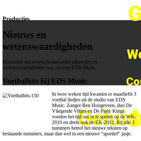
G
Producties
Nieuws en
wetenswaardigheden
We
Hieronder een overzicht met leuke nieuwtjes en
wetenswaardigheden van- en over EDS Music.
Co
Voetbalhits bij EDS Music
In twee weken tijd kwamen er maarliefst 3
voetbal liedjes uit de studio van EDS
Music. Zanger Ben Hoogeveen, duo De
Geluid
S
Vliegende Viltjes en De Party Kings
vonden het tijd om in te spelen op de WK-
2010 en deels ook de EK-2012. Bij alle 3
nummers betrof het nieuwe teksten op
bestaande nummers, maar dan wel in een nieuwe "sportief" jasje.