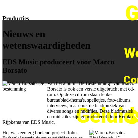
G
Producties
Nieuws en
wetenswaardigheden
We
EDS Music produceert voor Marco
Borsato
Co
Van het album "De Bestemming" van Marco
Borsato is ook een versie uitgebracht met cd-
rom. Op deze cd-rom staan leuke
bureaublad-thema's, spelletjes, foto-albums,
interviews, maar ook de bladmuziek van
Geluid
S
diverse songs en midifiles. Deze bladmuziek
en midi-files zijn geproduceerd door Remko
Rijpkema van EDS Music.
Het was een erg boeiend project. John