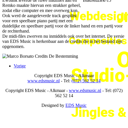
Ewbank leverde de ruwe midifiles aan en
Remko maakte hiervan een strakker geheel,
zodat elke computer en mee overweg kon.
Webdesign
J
Ook werd de aangeleverde track gespiltst
voor een speelbare piano partij met een
duidelijke en speelbare partij voor de linker hand en een partij voor
de rechterhand.
De midi-files zwerven nu inmiddels ook over het internet. De versie
Composities
van EDS Music is herkenbaar aan de credits die in het bestand zijn
opgenomen.
O
Vorige
Studi
Copyright
EDS Music - Alkmaar
www.edsmusic.nl
- Tel:
(072) 562 52 14
Copyright
EDS Music - Alkmaar -
www.edsmusic.nl
- Tel: (072)
562 52 14
Designed by
EDS Music
Jingles 