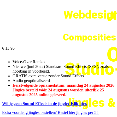
Webdesign
J
Composities
O
€ 13,95
Studi
Voice-Over Remko
Nieuwe (juni 2022) Standaard Sound Effects (SFX), zoals
hoorbaar in voorbeeld.
GRATIS extra versie zonder Sound Effects
Audio geoptimaliseerd
Eerstvolgende opnamedatum: maandag 24 augustus 2026
Jingles besteld vóór 24 augustus worden uiterlijk 25
augustus 2025 online geleverd.
Jingles 
Wil je geen Sound Effects in de jingle? Klik hier.
Extra voordelig jingles bestellen? Bestel hier jingles per 5!