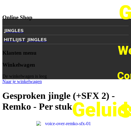
G
Online Shop
JINGLES
HITLIJST JINGLES
We
Klanten menu
Winkelwagen
Co
De winkelwagen is leeg
Naar je winkelwagen
Gesproken jingle (+SFX 2) -
Geluid
S
Remko - Per stuk