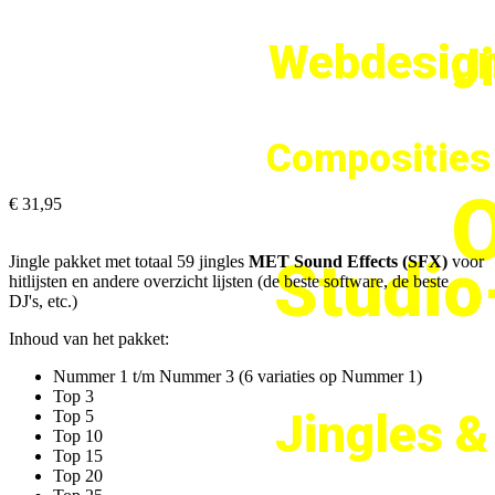
Webdesign
J
Composities
O
€ 31,95
Studi
Jingle pakket met totaal 59 jingles
MET Sound Effects (SFX)
voor
hitlijsten en andere overzicht lijsten (de beste software, de beste
DJ's, etc.)
Inhoud van het pakket:
Nummer 1 t/m Nummer 3 (6 variaties op Nummer 1)
Top 3
Jingles 
Top 5
Top 10
Top 15
Top 20