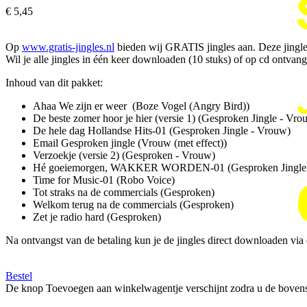
€ 5,45
Op
www.gratis-jingles.nl
bieden wij GRATIS jingles aan. Deze jingl
Wil je alle jingles in één keer downloaden (10 stuks) of op cd ontvang
Inhoud van dit pakket:
Ahaa We zijn er weer (Boze Vogel (Angry Bird))
De beste zomer hoor je hier (versie 1) (Gesproken Jingle - Vro
De hele dag Hollandse Hits-01 (Gesproken Jingle - Vrouw)
Email Gesproken jingle (Vrouw (met effect))
Verzoekje (versie 2) (Gesproken - Vrouw)
Hé goeiemorgen, WAKKER WORDEN-01 (Gesproken Jingle 
Time for Music-01 (Robo Voice)
Tot straks na de commercials (Gesproken)
Welkom terug na de commercials (Gesproken)
Zet je radio hard (Gesproken)
Na ontvangst van de betaling kun je de jingles direct downloaden via d
Bestel
De knop Toevoegen aan winkelwagentje verschijnt zodra u de bovens