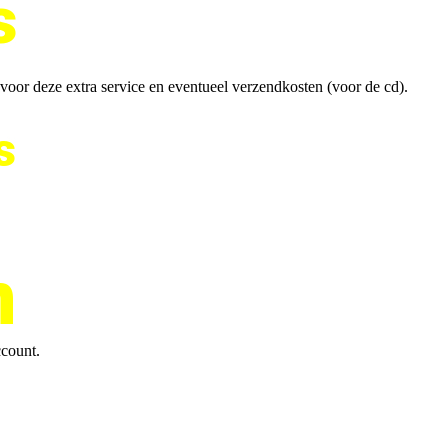
s
n voor deze extra service en eventueel verzendkosten (voor de cd).
s
n
ccount.