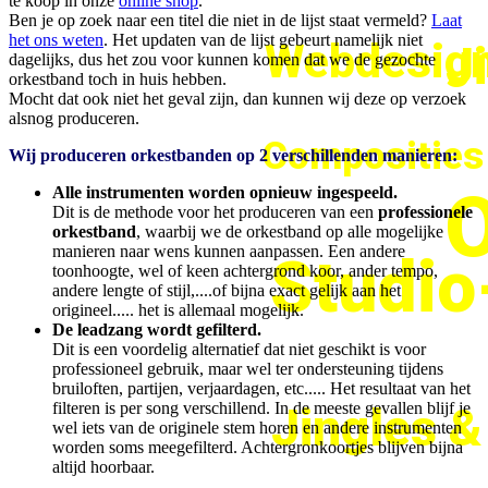
te koop in onze
online shop
.
Ben je op zoek naar een titel die niet in de lijst staat vermeld?
Laat
het ons weten
. Het updaten van de lijst gebeurt namelijk niet
Webdesign
J
dagelijks, dus het zou voor kunnen komen dat we de gezochte
orkestband toch in huis hebben.
Mocht dat ook niet het geval zijn, dan kunnen wij deze op verzoek
alsnog produceren.
Composities
Wij produceren orkestbanden op 2 verschillenden manieren:
O
Alle instrumenten worden opnieuw ingespeeld.
Dit is de methode voor het produceren van een
professionele
orkestband
, waarbij we de orkestband op alle mogelijke
manieren naar wens kunnen aanpassen. Een andere
Studi
toonhoogte, wel of keen achtergrond koor, ander tempo,
andere lengte of stijl,....of bijna exact gelijk aan het
origineel..... het is allemaal mogelijk.
De leadzang wordt gefilterd.
Dit is een voordelig alternatief dat niet geschikt is voor
professioneel gebruik, maar wel ter ondersteuning tijdens
bruiloften, partijen, verjaardagen, etc..... Het resultaat van het
filteren is per song verschillend. In de meeste gevallen blijf je
Jingles 
wel iets van de originele stem horen en andere instrumenten
worden soms meegefilterd. Achtergronkoortjes blijven bijna
altijd hoorbaar.