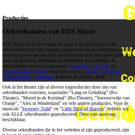
G
Producties
Orkestbanden van EDS Music
EDS Music heeft zeer ruime ervaring in het produceren van
We
orkestbanden. Al vele zangers, zangeressen en gezelschappen treden
met veel succes op met onze orkestbanden of hebben deze gebruikt
voor cd-opnamen. Jarenlang produceerden wij wekelijks de
orkestbanden voor het programma
Kopspijkers (VARA)
en
Koppensnellers (Tapla)
, maar ook voor o.a.
Henny Huismans
Co
Soundmixshow
,
Starmaker
, Popstars, Koefnoen, Idols.
Ook in het theater zijn al diverse topproducties door ons van
orkestbanden voorzien, waaronder "Lang en Gelukkig" (Ro-
Theater), "Moord in de Kerststal" (Ro-Theater), "Sneeuwwitje van
Oranje", "Alex in Winderland" en vele andere producties. Voor de
Geluid
S
musicals "
Sweeney Todd
" en "
Little Shop of Horrors
" hebben wij
ook ALLE orkestbanden geproduceerd. Deze zijn aanvraag
beschikbaar.
Diverse orkestbanden die in het verleden al zijn geproduceerd, zijn